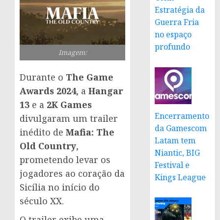
Estratégia da
Guerra Fria
no espaço
profundo
Imagem:
Durante o
The Game
Awards 2024
, a
Hangar
13
e a
2K Games
Encerramento
divulgaram um trailer
da Gamescom
inédito de
Mafia: The
Latam tem
Old Country
,
Niantic, BIG
prometendo levar os
Festival e
jogadores ao coração da
Kings League
Sicília no início do
século XX.
O trailer exibe uma