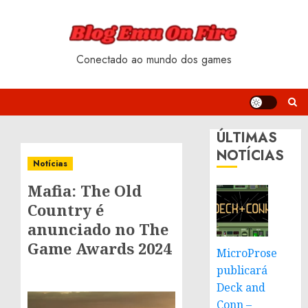
Skip
to
content
Conectado ao mundo dos games
ÚLTIMAS
NOTÍCIAS
Notícias
Mafia: The Old
Country é
anunciado no The
Game Awards 2024
MicroProse
publicará
Deck and
Conn –