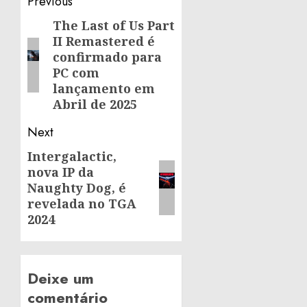
Post
Previous
navigation
The Last of Us Part
Previous
II Remastered é
post:
confirmado para
PC com
lançamento em
Abril de 2025
Next
Intergalactic,
Next
nova IP da
post:
Naughty Dog, é
revelada no TGA
2024
Deixe um
comentário