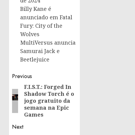
de 2024
Billy Kane é
anunciado em Fatal
Fury: City of the
Wolves
MultiVersus anuncia
Samurai Jack e
Beetlejuice
Post
Previous
navigation
F.I.S.T.: Forged In
Previous
Shadow Torch é o
post:
jogo gratuito da
semana na Epic
Games
Next