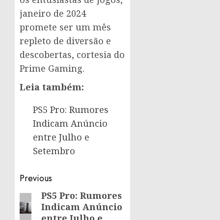
janeiro de 2024
promete ser um mês
repleto de diversão e
descobertas, cortesia do
Prime Gaming.
Leia também:
PS5 Pro: Rumores
Indicam Anúncio
entre Julho e
Setembro
Post
Previous
navigation
PS5 Pro: Rumores
Previous
Indicam Anúncio
post:
entre Julho e