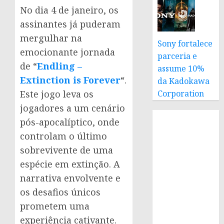
No dia 4 de janeiro, os
assinantes já puderam
mergulhar na
Sony fortalece
emocionante jornada
parceria e
de “
Endling –
assume 10%
Extinction is Forever
“.
da Kadokawa
Corporation
Este jogo leva os
jogadores a um cenário
pós-apocalíptico, onde
controlam o último
sobrevivente de uma
espécie em extinção. A
narrativa envolvente e
os desafios únicos
prometem uma
experiência cativante.