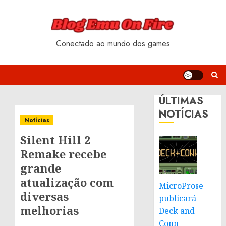
Skip
to
content
Conectado ao mundo dos games
ÚLTIMAS
NOTÍCIAS
Notícias
Silent Hill 2
Remake recebe
grande
atualização com
MicroProse
diversas
publicará
melhorias
Deck and
Conn –