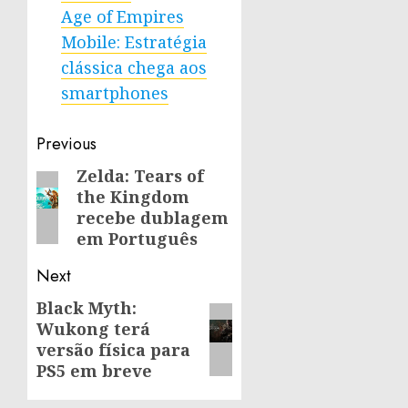
Age of Empires
Mobile: Estratégia
clássica chega aos
smartphones
Post
Previous
navigation
Zelda: Tears of
Previous
the Kingdom
post:
recebe dublagem
em Português
Next
Black Myth:
Next
Wukong terá
post:
versão física para
PS5 em breve