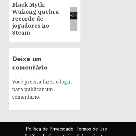
Black Myth:
Next
Wukong quebra
post:
recorde de
jogadores no
Steam
Deixe um
comentário
Você precisa fazer o
login
para publicar um
comentário.
Política de Privacidade
Termos de Uso