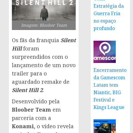
Estratégia da
Guerra Fria
no espaço
Imagem: Bloober Team
profundo
Os fãs da franquia
Silent
Hill
foram
surpreendidos com o
lançamento de um novo
Encerramento
trailer para o
da Gamescom
aguardado remake de
Latam tem
Silent Hill 2
.
Niantic, BIG
Festival e
Desenvolvido pela
Kings League
Bloober Team
em
parceria com a
Konami
, o vídeo revela