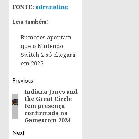
FONTE:
adrenaline
Leia também:
Rumores apontam
que o Nintendo
Switch 2 só chegará
em 2025
Post
Previous
navigation
Indiana Jones and
Previous
the Great Circle
post:
tem presença
confirmada na
Gamescom 2024
Next