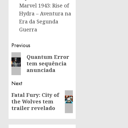
Marvel 1943: Rise of
Hydra – Aventura na
Era da Segunda
Guerra
Post
Previous
navigation
Previous
Quantum Error
tem sequência
post:
anunciada
Next
Next
Fatal Fury: City of
the Wolves tem
post:
trailer revelado