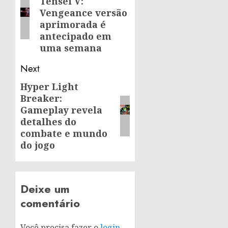
Tensei V:
post:
Vengeance versão
aprimorada é
antecipado em
uma semana
Next
Hyper Light
Next
Breaker:
post:
Gameplay revela
detalhes do
combate e mundo
do jogo
Deixe um
comentário
Você precisa fazer o
login