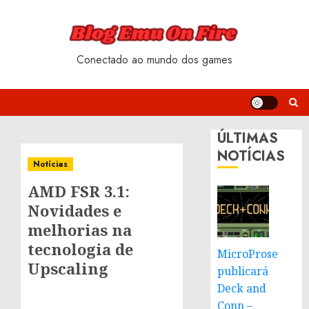
Skip
to
content
Conectado ao mundo dos games
ÚLTIMAS
NOTÍCIAS
Notícias
AMD FSR 3.1:
Novidades e
melhorias na
tecnologia de
MicroProse
Upscaling
publicará
Deck and
Conn –