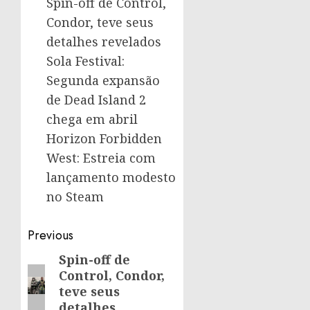
Spin-off de Control,
Condor, teve seus
detalhes revelados
Sola Festival:
Segunda expansão
de Dead Island 2
chega em abril
Horizon Forbidden
West: Estreia com
lançamento modesto
no Steam
Post
Previous
navigation
Spin-off de
Previous
Control, Condor,
post:
teve seus
detalhes