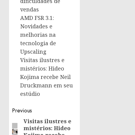
dificuldades de
vendas
AMD FSR 3.1:
Novidades e
melhorias na
tecnologia de
Upscaling
Visitas ilustres e
mistérios: Hideo
Kojima recebe Neil
Druckmann em seu
estúdio
Post
Previous
navigation
Visitas ilustres e
Previous
mistérios: Hideo
post:
Kojima recebe