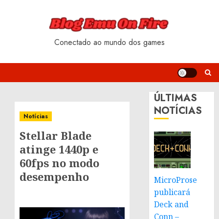
Skip
to
content
Conectado ao mundo dos games
ÚLTIMAS
NOTÍCIAS
Notícias
Stellar Blade
atinge 1440p e
60fps no modo
desempenho
MicroProse
publicará
Deck and
Conn –